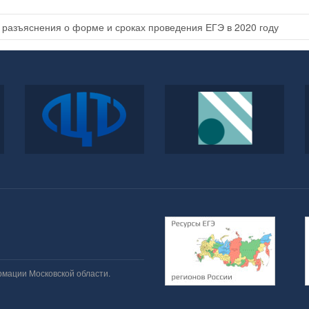
 разъяснения о форме и сроках проведения ЕГЭ в 2020 году
ФГБУ
Федеральный институт
«Федеральный центр
педагогических
тестирования»
измерений
рмации Московской области.