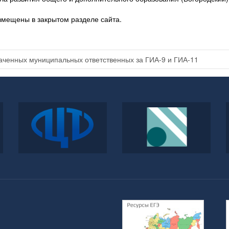
мещены в закрытом разделе сайта.
аченных муниципальных ответственных за ГИА-9 и ГИА-11
ФГБУ
Федеральный институт
«Федеральный центр
педагогических
тестирования»
измерений