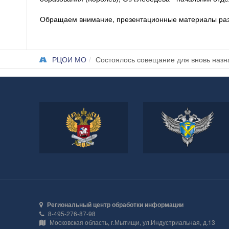
Обращаем внимание, презентационные материалы раз
РЦОИ МО
Состоялось совещание для вновь назн
Министерство
Федеральная служба по
просвещения Российской
надзору в сфере
Федерации
образования и науки
Региональный центр обработки информации
8-495-276-87-98
Московская область, г.Мытищи, ул.Индустриальная, д.13