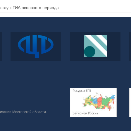
овку к ГИА основного периода
ФГБУ
Федеральный институт
«Федеральный центр
педагогических
тестирования»
измерений
рмации Московской области.