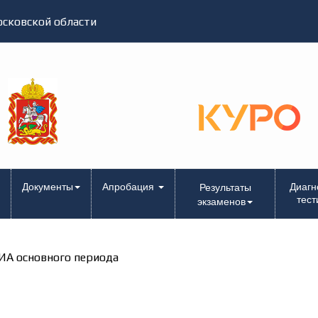
сковской области
Документы
Апробация
Диагн
Результаты
тест
экзаменов
ИА основного периода