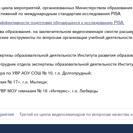
з цикла мероприятий, организованных Министерством образовани
остижений по международным стандартам исследования PISA.
ффективности подготовки обучающихся к исследованию PISA.
тва образования, на заключительном видеосеминаре смогли расшир
еские инструменты по вопросам организации учебной деятельности
ертизы образовательной деятельности Института развития образо
трудник отдела экспертизы образовательной деятельности Инстит
ора по УВР АОУ СОШ № 10, г.о. Долгопрудный;
ия № 17», г.о. Мытищи;
 УВР МОУ гимназия № 16 «Интерес», г.о. Люберцы
риятия
Третий из цикла видеосеминаров по вопросам качества 